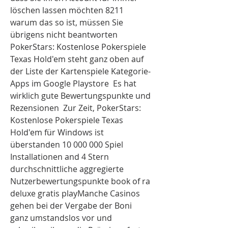
löschen lassen möchten 8211 
warum das so ist, müssen Sie 
übrigens nicht beantworten  
PokerStars: Kostenlose Pokerspiele 
Texas Hold'em steht ganz oben auf 
der Liste der Kartenspiele Kategorie-
Apps im Google Playstore  Es hat 
wirklich gute Bewertungspunkte und 
Rezensionen  Zur Zeit, PokerStars: 
Kostenlose Pokerspiele Texas 
Hold'em für Windows ist 
überstanden 10 000 000 Spiel 
Installationen and 4 Stern 
durchschnittliche aggregierte 
Nutzerbewertungspunkte book of ra 
deluxe gratis playManche Casinos 
gehen bei der Vergabe der Boni 
ganz umstandslos vor und 