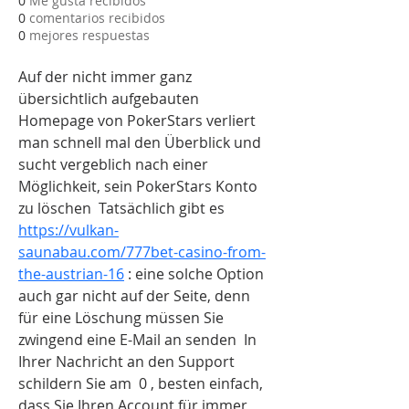
0
Me gusta recibidos
0
comentarios recibidos
0
mejores respuestas
Auf der nicht immer ganz 
übersichtlich aufgebauten 
Homepage von PokerStars verliert 
man schnell mal den Überblick und 
sucht vergeblich nach einer 
Möglichkeit, sein PokerStars Konto 
zu löschen  Tatsächlich gibt es  
https://vulkan-
saunabau.com/777bet-casino-from-
the-austrian-16
 : eine solche Option 
auch gar nicht auf der Seite, denn 
für eine Löschung müssen Sie 
zwingend eine E-Mail an senden  In 
Ihrer Nachricht an den Support 
schildern Sie am  0 , besten einfach, 
dass Sie Ihren Account für immer 