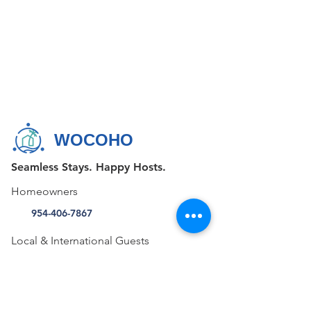
WOCOHO
Seamless Stays. Happy Hosts.
Homeowners
954-406-7867
Local & International Guests
+1 855-FAV-STAY (328-7829)
CONTACT US
515 E Las Olas Blvd