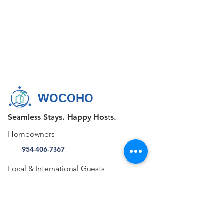
WOCOHO
Seamless Stays. Happy Hosts.
Homeowners
954-406-7867
Local & International Guests
+1 855-FAV-STAY (328-7829)
CONTACT US
515 E Las Olas Blvd